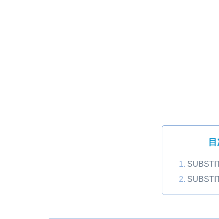
目
SUBST
SUBST