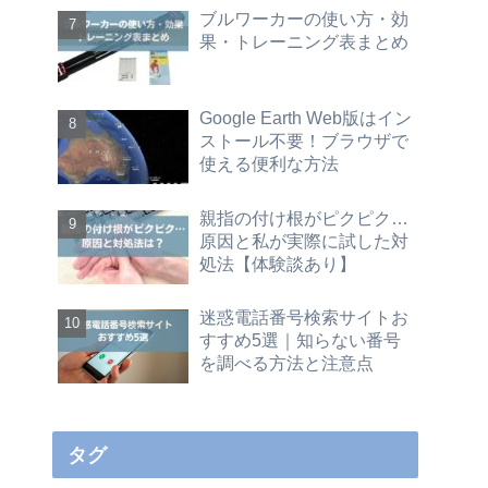
ブルワーカーの使い方・効
果・トレーニング表まとめ
Google Earth Web版はイン
ストール不要！ブラウザで
使える便利な方法
親指の付け根がピクピク…
原因と私が実際に試した対
処法【体験談あり】
迷惑電話番号検索サイトお
すすめ5選｜知らない番号
を調べる方法と注意点
タグ