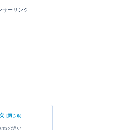
ンサーリンク
次
eamsの違い