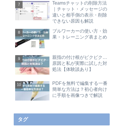
Teamsチャットの削除方法
｜チャット・メッセージの
違いと相手側の表示・削除
できない原因も解説
ブルワーカーの使い方・効
果・トレーニング表まとめ
親指の付け根がピクピク…
原因と私が実際に試した対
処法【体験談あり】
PDFを無料で編集する一番
簡単な方法は？初心者向け
に手順を画像つきで解説
タグ