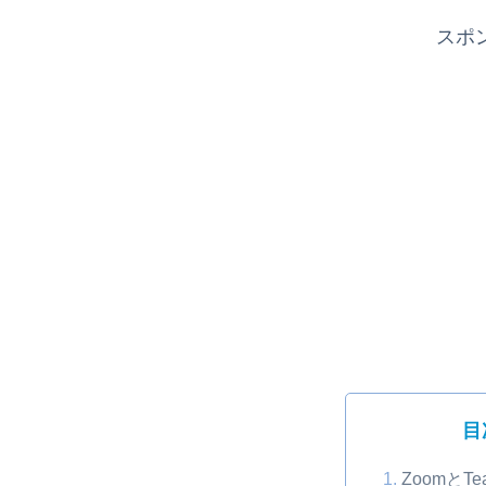
スポ
目
ZoomとT