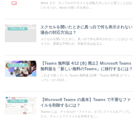
Word 上で、サンプルのテキストを自動入力したいと思うことはな
いだろうか。Word の使い方を初心...
エクセルを開いたときに真っ白で何も表示されない
Office 関連
場合の対応方法は？
エクセルを開いたときに、真っ白で何も表示されないことはないだ
ろうか。原因は不明だが、対処方法はあるよ...
【Teams 無料版 4/12 (水) 廃止】Microsoft Teams
Office 関連
無料版を「新しい無料のTeams」に移行するには？
これまで使っていた Teams 無料版 (以降「Teams 無料版 (クラシ
ック)」) が 2023...
【Microsoft Teams の基本】Teams で不要なファ
Office 関連
イルを削除するには？
Teams には、チャネルの「ファイル」タブにファイルをアップし
たり、チャットでファイルを共有するこ...