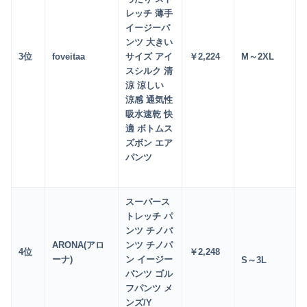
レッチ 薄手
イージーパ
ンツ 大きい
3
位
foveitaa
サイズ アイ
￥2
,224
M～2XL
スシルク 清
涼 涼しい
涼感 通気性
吸水速乾 快
適 ボトムス
ズボン エア
パンツ
スーパース
トレッチ パ
ンツ チノパ
ARONA(アロ
ンツ チノパ
4
位
￥2
,248
ーナ)
ン イージー
S～3L
パンツ ゴル
フパンツ メ
ンズ/Y