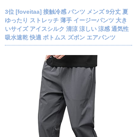
3位 [foveitaa] 接触冷感 パンツ メンズ 9分丈 夏
ゆったり ストレッチ 薄手 イージーパンツ 大き
いサイズ アイスシルク 清涼 涼しい 涼感 通気性
吸水速乾 快適 ボトムス ズボン エアパンツ