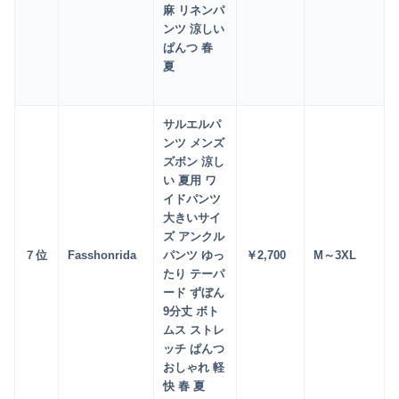
麻 リネンパ
ンツ 涼しい
ぱんつ 春
夏
サルエルパ
ンツ メンズ
ズボン 涼し
い 夏用 ワ
イドパンツ
大きいサイ
ズ アンクル
７位
Fasshonrida
パンツ ゆっ
￥2
,700
M～3XL
たり テーパ
ード ずぼん
9分丈 ボト
ムス ストレ
ッチ ぱんつ
おしゃれ 軽
快 春 夏