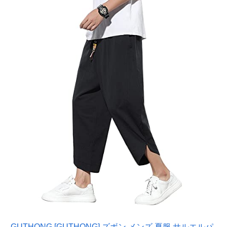
GUTHONG [GUTHONG] ズボン メンズ 夏服 サルエルパ