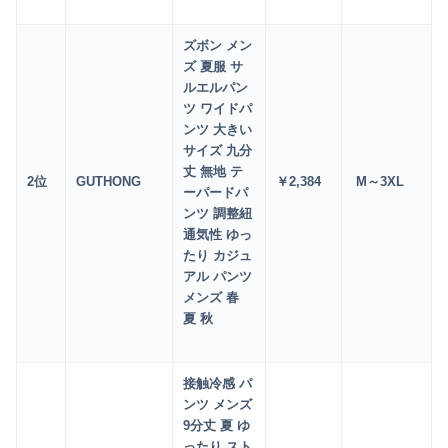
ズボン メン
ズ 夏服 サ
ルエルパン
ツ ワイドパ
ンツ 大きい
サイズ 九分
丈 無地 テ
2
位
GUTHONG
￥2
,384
M～3XL
ーパードパ
ンツ 調整紐
通気性 ゆっ
たり カジュ
アル パンツ
メンズ 春
夏 秋
接触冷感 パ
ンツ メンズ
9分丈 夏 ゆ
ったり スト