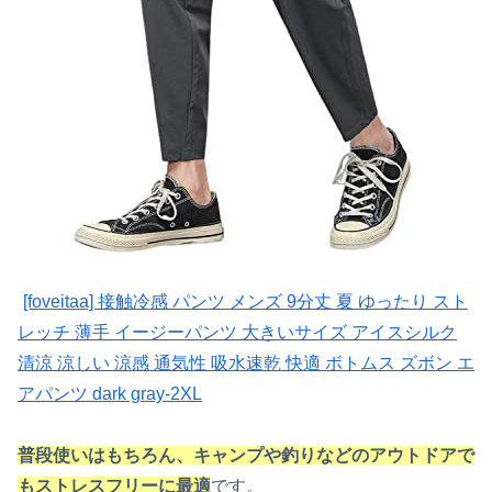
[foveitaa] 接触冷感 パンツ メンズ 9分丈 夏 ゆったり スト
レッチ 薄手 イージーパンツ 大きいサイズ アイスシルク
清涼 涼しい 涼感 通気性 吸水速乾 快適 ボトムス ズボン エ
アパンツ dark gray-2XL
普段使いはもちろん、キャンプや釣りなどのアウトドアで
もストレスフリーに最適
です。