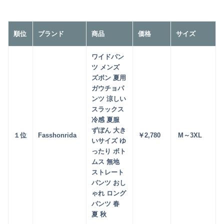
順位
ブランド
商品
価格
サイズ
ワイドパン
ツ メンズ
ズボン 夏用
ガウチョパ
ンツ 涼しい
スラックス
冷感 夏服
ずぼん 大き
１位
Fasshonrida
￥2
,780
M～3XL
いサイズ ゆ
ったり ボト
ムス 無地
ストレート
パンツ おし
ゃれ ロング
パンツ 春
夏 秋