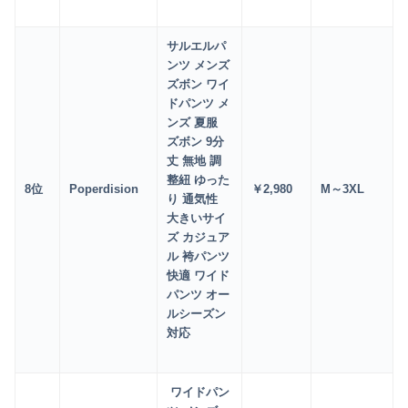
サルエルパ
ンツ メンズ
ズボン ワイ
ドパンツ メ
ンズ 夏服
ズボン 9分
丈 無地 調
整紐 ゆった
8
位
Poperdision
￥2
,980
M～3XL
り 通気性
大きいサイ
ズ カジュア
ル 袴パンツ
快適 ワイド
パンツ オー
ルシーズン
対応
ワイドパン