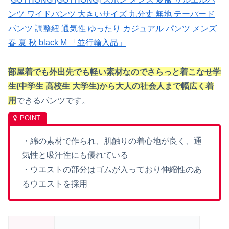
ンツ ワイドパンツ 大きいサイズ 九分丈 無地 テーパード
パンツ 調整紐 通気性 ゆったり カジュアル パンツ メンズ
春 夏 秋 black M 「並行輸入品」
部屋着でも外出先でも軽い素材なのでさらっと着こなせ学
生(中学生 高校生 大学生)から大人の社会人まで幅広く着
用
できるパンツ
です。
・
綿の素材で作られ、肌触りの着心地が良く、通
気性と吸汗性にも優れている
・ウエストの部分はゴムが入っており伸縮性のあ
るウエストを採用