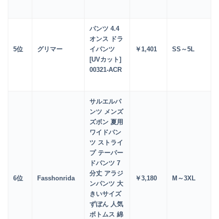
パンツ 4.4
オンス ドラ
5
位
グリマー
イパンツ
￥1
,401
SS～5L
[UVカット]
00321-ACR
サルエルパ
ンツ メンズ
ズボン 夏用
ワイドパン
ツ ストライ
プ テーパー
ドパンツ 7
分丈 アラジ
6
位
Fasshonrida
￥3
,180
M～3XL
ンパンツ 大
きいサイズ
ずぼん 人気
ボトムス 綿