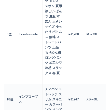
ツ メンズ
ズボン 夏用
涼しい ぱん
つ 夏服 ず
ぼん 大きい
サイズ ゆっ
たり ボトム
9
位
Fasshonrida
￥2
,780
M～3XL
ス 無地 ス
トレートパ
ンツ 上品
ちりめん織
ロングパン
ツ 加工シワ
冷感 スラッ
クス 春 夏
チノパン ス
トレッチ ス
インプローブ
10
位
リム スキニ
￥2
,247
XS～XL
ス
ー カラーパ
ンツ メンズ