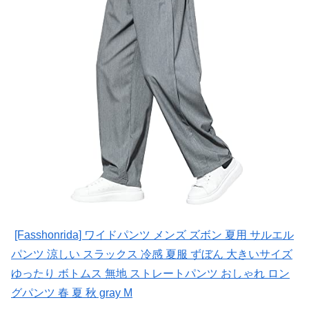
[Fasshonrida] ワイドパンツ メンズ ズボン 夏用 サルエル
パンツ 涼しい スラックス 冷感 夏服 ずぼん 大きいサイズ
ゆったり ボトムス 無地 ストレートパンツ おしゃれ ロン
グパンツ 春 夏 秋 gray M