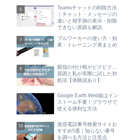
Teamsチャットの削除方法
｜チャット・メッセージの
違いと相手側の表示・削除
できない原因も解説
ブルワーカーの使い方・効
果・トレーニング表まとめ
親指の付け根がピクピク…
原因と私が実際に試した対
処法【体験談あり】
Google Earth Web版はイン
ストール不要！ブラウザで
使える便利な方法
迷惑電話番号検索サイトお
すすめ5選｜知らない番号
を調べる方法と注意点